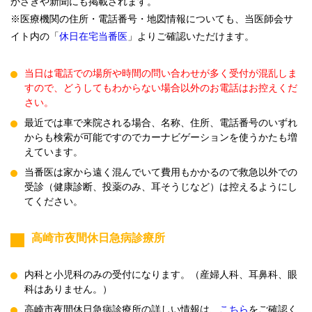
かさきや新聞にも掲載されます。
※医療機関の住所・電話番号・地図情報についても、当医師会サ
イト内の「
休日在宅当番医
」よりご確認いただけます。
当日は電話での場所や時間の問い合わせが多く受付が混乱しま
すので、どうしてもわからない場合以外のお電話はお控えくだ
さい。
最近では車で来院される場合、名称、住所、電話番号のいずれ
からも検索が可能ですのでカーナビゲーションを使うかたも増
えています。
当番医は家から遠く混んでいて費用もかかるので救急以外での
受診（健康診断、投薬のみ、耳そうじなど）は控えるようにし
てください。
高崎市夜間休日急病診療所
内科と小児科のみの受付になります。（産婦人科、耳鼻科、眼
科はありません。）
高崎市夜間休日急病診療所の詳しい情報は、
こちら
をご確認く