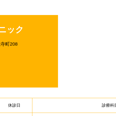
ニック
正観寺町208
休診日
診療科