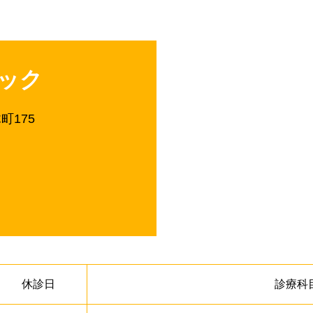
ック
木町175
休診日
診療科