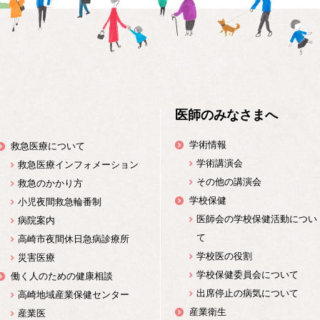
医師のみなさまへ
学術情報
救急医療について
学術講演会
救急医療インフォメーション
その他の講演会
救急のかかり方
学校保健
小児夜間救急輪番制
医師会の学校保健活動につい
病院案内
て
高崎市夜間休日急病診療所
学校医の役割
災害医療
学校保健委員会について
働く人のための健康相談
出席停止の病気について
高崎地域産業保健センター
産業衛生
産業医